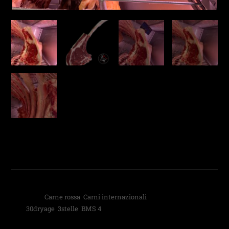
TOMAHAWK SELEZIONE
BARROSO
Categorie:
Carne rossa
,
Carni internazionali
Tag:
30dryage
,
3stelle
,
BMS 4