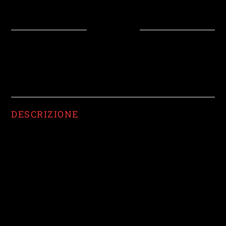
DESCRIZIONE
INFORMAZIONI AGGIUNTIVE
RECENSIONI (0)
DESCRIZIONE
Una nostra selezione di provenienza polacca dalle regioni di
Varmia e Masuria.
Una selezione in costola a taglio tomahawk.tomahawk
PRODOTTI CORRELATI