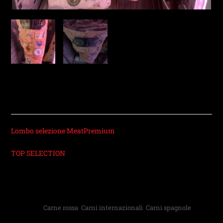
WAGYU FINCA SANTA
ROSALIA
Lombo selezione MeatPremium
TOP SELECTION
Categorie:
Carne rossa
,
Carni internazionali
,
Carni spagnole