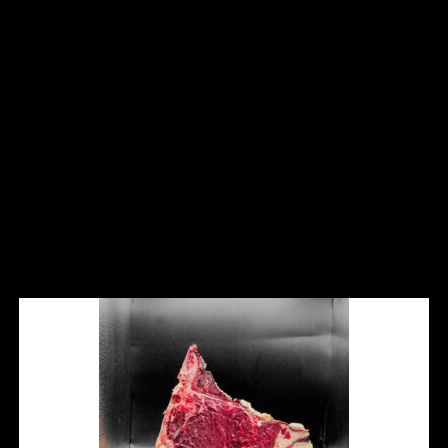
muscolari, rendendolo una delle carni più apprezzate e
selezionate al mondo, enfatizzandone notevolmente la
tenerezza, la succosità e il gusto squisito.
Le caratteristiche della razza, la cura nell’allevamento e gli
esaustivi controlli di qualità, garantiscono un prodotto
squisito dal sapore e profumo unici, rendendoli un omaggio al
palato.
PRODOTTI CORRELATI