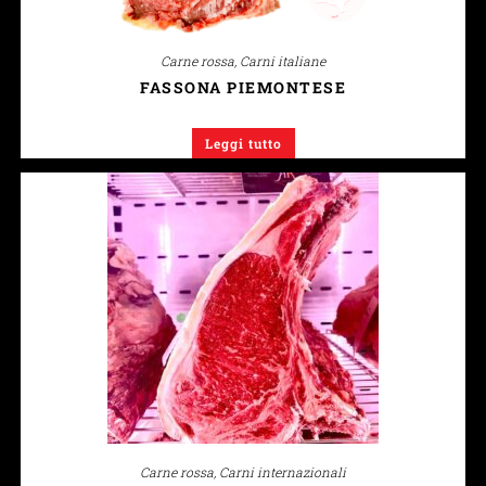
Carne rossa
,
Carni italiane
FASSONA PIEMONTESE
Leggi tutto
Carne rossa
,
Carni internazionali