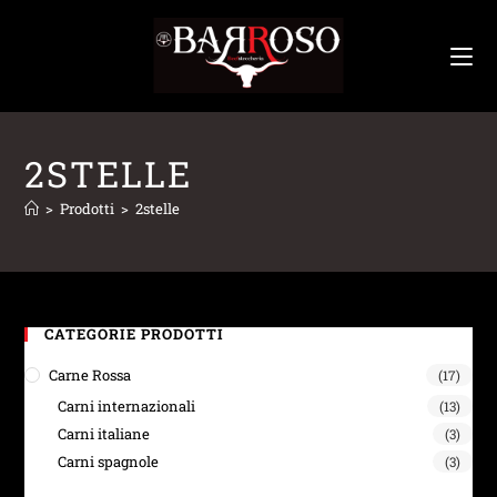
2STELLE
>
Prodotti
>
2stelle
CATEGORIE PRODOTTI
Carne Rossa
(17)
Carni internazionali
(13)
Carni italiane
(3)
Carni spagnole
(3)