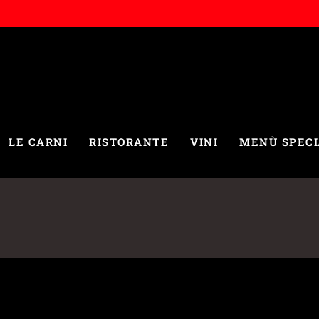
LE CARNI
RISTORANTE
VINI
MENÙ SPECI
rado di marezzatura 7