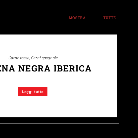
MOSTRA:
12
24
TUTTE
Carne rossa
,
Carni spagnole
ENA NEGRA IBERICA
Leggi tutto