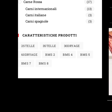
Carne Rossa
(17)
Carni internazionali
(13)
Carni italiane
(3)
Carni spagnole
(3)
CARATTERISTICHE PRODOTTI
2STELLE
3STELLE
30DRYAGE
60DRYAGE
BMS 2
BMS 4
BMS 5
BMS 7
BMS 8