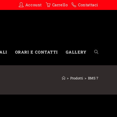
Account
Carrello
Contattaci
ALI
ORARI E CONTATTI
GALLERY
>
Prodotti
>
BMS 7