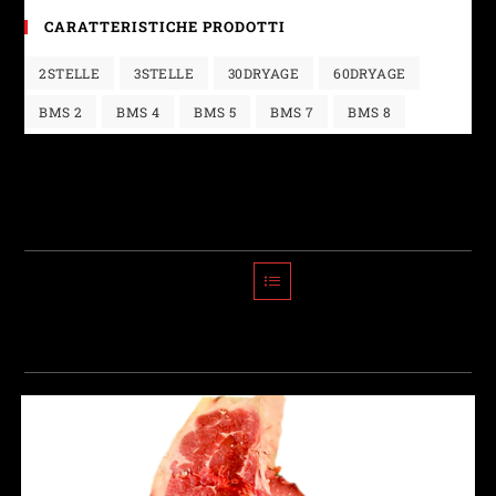
CARATTERISTICHE PRODOTTI
2STELLE
3STELLE
30DRYAGE
60DRYAGE
BMS 2
BMS 4
BMS 5
BMS 7
BMS 8
Morbidezza 3 stelle
Ordinamento predefinito