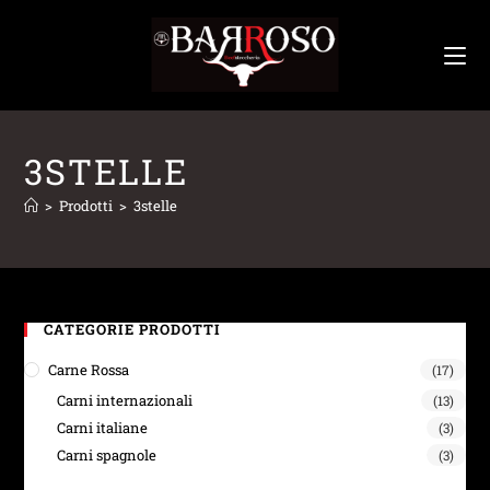
3STELLE
>
Prodotti
>
3stelle
CATEGORIE PRODOTTI
Carne Rossa
(17)
Carni internazionali
(13)
Carni italiane
(3)
Carni spagnole
(3)